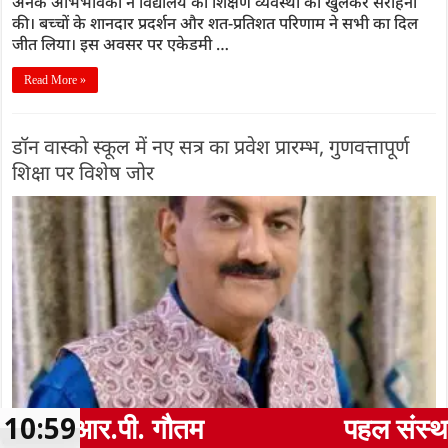
अनेक अभिभावकों ने विद्यालय की शिक्षण व्यवस्था की खुलकर सराहना
की। बच्चों के शानदार प्रदर्शन और शत-प्रतिशत परिणाम ने सभी का दिल
जीत लिया। इस अवसर पर एकेडमी …
Read More »
डॉन वास्को स्कूल में नए सत्र का प्रवेश प्रारम्भ, गुणवत्तापूर्ण
शिक्षा पर विशेष जोर
10:59
पहल संस्थापक की पहल से 1,000 और महिला
– नर्सरी से 10+2 तक प्रवेश शुरू ● आधुनिक शिक्षा और अनुशासन का