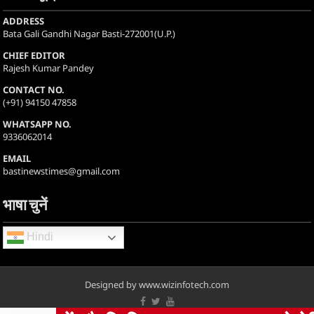
ADDRESS
Bata Gali Gandhi Nagar Basti-272001(U.P.)
CHIEF EDITOR
Rajesh Kumar Pandey
CONTACT NO.
(+91) 94150 47858
WHATSAPP NO.
9336062014
EMAIL
bastinewstimes@gmail.com
भाषा चुनें
Hindi
Designed by www.wizinfotech.com