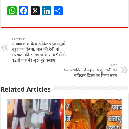
W
F
X
Li
S
h
a
n
h
at
c
k
ar
s
e
e
e
Previous
ग्रीष्मावकाश के बाद फिर चहका सूर्या
A
b
dI
स्कूल का कैंपस, ज्ञान की देवी मां
p
o
n
सरस्वती की आराधना के साथ 9वीं से
12वीं तक की शुरू हुई कक्षाएं
p
o
Next
समाजवादियों ने महारानी दुर्गावती को
k
बलिदान दिवस पर किया नमन्
Related Articles