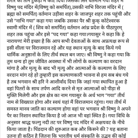
शरीर को तीन टुकड़ों में काट दिया जिसका सिर वर्तमान गया शहर में
विष्णु पद मंदिर में(विष्णु को समर्पित),उसकी नाभि विरजा मंदिर में (
ब्रह्मा को समर्पित) वर्तमान उड़ीसा शहर के जाजपुर शहर तक पहुंची और
उसे “नाभि गया” कहा गया जबकि उसका पैर श्री कुक् कोटेश्वरक
स्वामी मंदिर में ( शिव को समर्पित) वर्तमान आंध्र प्रदेश के पीठापुरम्
शहर तक पहुंचा और इसे “पद गया” कहा गया।गयासुर ने कहा कि हे
नारायण! मेरी इच्छा है कि आप सभी देवताओं के साथ अप्रत्यक्ष रूप से
इसी शीला पर विराजमान रहे और यह स्थान मृत्यु के बाद किये गये
धार्मिक अनुष्ठानों के लिए तीर्थ स्थल बन जाए। श्री विष्णु ने कहा गया कि
तुम धन्य हो तुम जीवित अवस्था में भी लोगों के कल्याण का वरदान
मांगा है और मृत्यु के बाद भी मृत्यु और आत्माओं के कल्याण के लिए
वरदान मांग रहे हो तुम्हारी इस कल्याणकारी भावना से हम सब बंध गये
है तब भगवान श्री हरि ने आशीर्वाद दिया कि जहां गया स्थापित हुआ है
वहां पितरों के साथ तर्पण आदि करने से मृत आत्माओं को पीड़ा से
मुक्ति मिलेगी और इस क्षेत्र का नाम गयासुर के अर्ध भाग “गया” तीर्थ
नाम से विख्यात होगा और स्वयं यहां मैं विराजमान रहूंगा। गया तीर्थ में
समस्त मानव जाति का कल्याण होगा वहां पर भगवान श्री विष्णु ने अपने
पैर का निशान स्थापित किया है जो आज भी वहां स्थित है। गया विधि के
अनुसार श्राद्ध फल्गु नदी तट पर विष्णु पद मंदिर में अक्षयवट के नीचे
किया जाता है। पिंडदान की शुरुआत कब और किसने की ? यह बताना
उतना ही कठिन है जितना कि भारतीय धर्म संस्कृति के उद्भव की कोई