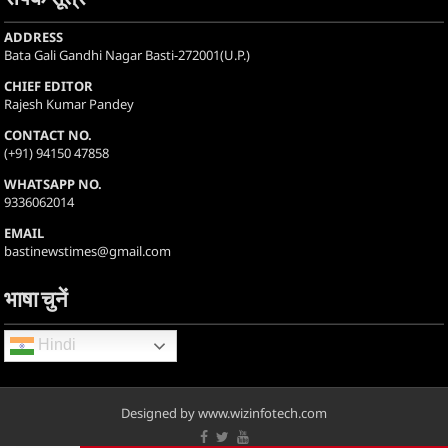
ADDRESS
Bata Gali Gandhi Nagar Basti-272001(U.P.)
CHIEF EDITOR
Rajesh Kumar Pandey
CONTACT NO.
(+91) 94150 47858
WHATSAPP NO.
9336062014
EMAIL
bastinewstimes@gmail.com
भाषा चुनें
Hindi
Designed by www.wizinfotech.com