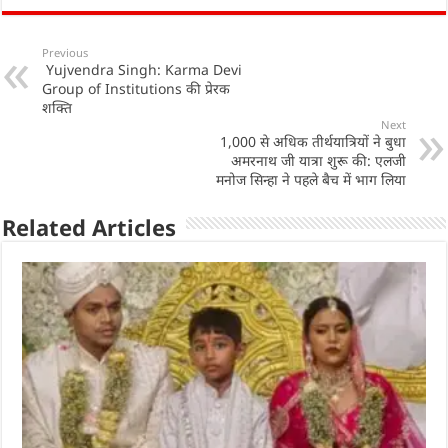
at
c
k
ar
s
e
e
e
Previous
Yujvendra Singh: Karma Devi
A
b
dI
Group of Institutions की प्रेरक
p
o
n
शक्ति
Next
p
o
1,000 से अधिक तीर्थयात्रियों ने बुधा
अमरनाथ जी यात्रा शुरू की: एलजी
k
मनोज सिन्हा ने पहले बैच में भाग लिया
Related Articles