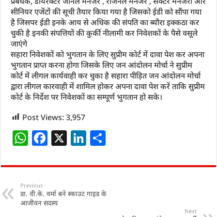
प्रबंधक, डायरेक्टर जोनल मैनेजर , रीजनल मैनेजर , सेक्टर मैनेजरों और
सीनियर एजेंटों की सूची तैयार किया गया है जिसको ईडी को सौंपा गया
है जिसपर ईडी इनके आय से अधिक की संपति का ब्यौरा इक्कठा कर
चुकी है इनकी संपत्तियों की कुर्की नीलामी कर निवेशकों के पैसे वसूले
जाएंगे
सहारा निवेशकों को भुगतान के लिए सुप्रीम कोर्ट में दावा पेश कर अपना
भुगतान प्राप्त करना होगा जिसके लिए जन आंदोलन मोर्चा ने सुप्रीम
कोर्ट में लीगल कार्यवाही कर चुका है सहारा पीड़ित जन आंदोलन मोर्चा
द्वारा लीगल कारवाही में शामिल होकर अपना दावा पेश करें ताकि सुप्रीम
कोर्ट के निर्देश पर निवेशकों का सम्पूर्ण भुगतान हो सके।
Post Views:
3,957
W
F
X
Li
S
h
a
n
h
at
c
k
ar
s
e
e
e
Previous
डा. वी.के. वर्मा बने स्काउट गाइड के
A
b
dI
आजीवन सदस्य
p
o
n
Next