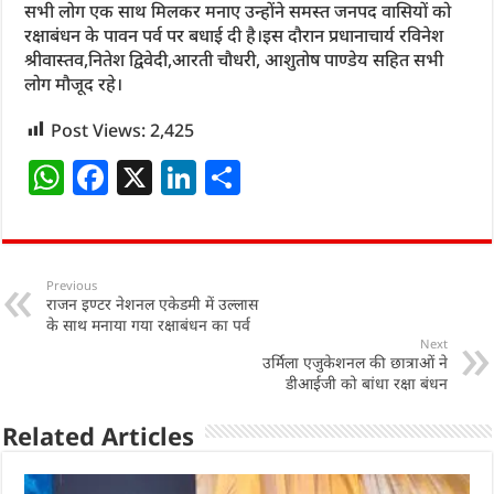
सभी लोग एक साथ मिलकर मनाए उन्होंने समस्त जनपद वासियों को
रक्षाबंधन के पावन पर्व पर बधाई दी है।इस दौरान प्रधानाचार्य रविनेश
श्रीवास्तव,नितेश द्विवेदी,आरती चौधरी, आशुतोष पाण्डेय सहित सभी
लोग मौजूद रहे।
Post Views:
2,425
W
F
X
Li
S
h
a
n
h
at
c
k
ar
s
e
e
e
Previous
राजन इण्टर नेशनल एकेडमी में उल्लास
A
b
dI
के साथ मनाया गया रक्षाबंधन का पर्व
p
o
n
Next
उर्मिला एजुकेशनल की छात्राओं ने
p
o
डीआईजी को बांधा रक्षा बंधन
k
Related Articles