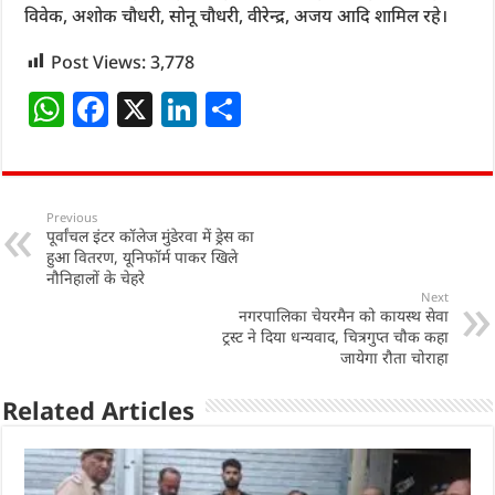
विवेक, अशोक चौधरी, सोनू चौधरी, वीरेन्द्र, अजय आदि शामिल रहे।
Post Views:
3,778
W
F
X
Li
S
h
a
n
h
at
c
k
ar
s
e
e
e
Previous
पूर्वांचल इंटर कॉलेज मुंडेरवा में ड्रेस का
A
b
dI
हुआ वितरण, यूनिफॉर्म पाकर खिले
p
o
n
नौनिहालों के चेहरे
Next
p
o
नगरपालिका चेयरमैन को कायस्थ सेवा
ट्रस्ट ने दिया धन्यवाद, चित्रगुप्त चौक कहा
k
जायेगा रौता चोराहा
Related Articles