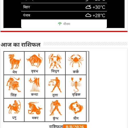
बिहार
+30°C
पंजाब
+28°C
मौसम
आज का राशिफल