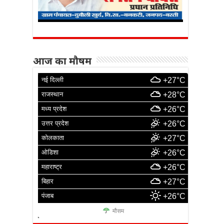
आज का मौषम
नई दिल्ली
+27°C
राजस्थान
+28°C
मध्य प्रदेश
+26°C
उत्तर प्रदेश
+26°C
कोलकाता
+27°C
ओडिशा
+26°C
महाराष्ट्र
+26°C
बिहार
+27°C
पंजाब
+26°C
मौसम