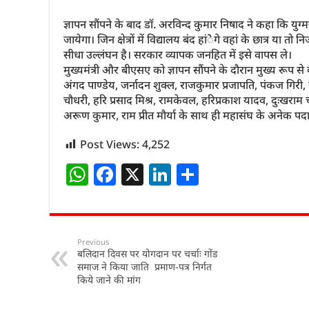
ज्ञापन सौंपने के बाद डॉ. अरविन्द कुमार निषाद ने कहा कि युग्
जायेगा। जिन क्षेत्रों में विद्यालय बंद हांेेगे वहां के छात्र या 
सीधा उल्लंघन है। सरकार व्यापक जनहित में इसे वापस ले।
मुख्यमंत्री और बीएसए को ज्ञापन सौंपने के दौरान मुख्य रूप से 
अंगद पाण्डेय, जर्नादन शुक्ल, राजकुमार प्रजापति, पंकज गिरी, व
चौधरी, हरि प्रसाद मिश्र, रामकेवल, हरिप्रकाश यादव, दुःखराम 
अरूण कुमार, राम प्रीत मौर्या के साथ ही महासंघ के अनेक पद
Post Views:
4,252
W
F
X
Li
S
h
a
n
h
at
c
k
ar
s
e
e
e
Previous
बलिदान दिवस पर योगदान पर चर्चाः गोंड
A
b
dI
समाज ने किया जाति प्रमाण-पत्र निर्गत
p
o
n
किये जाने की मांग
p
o