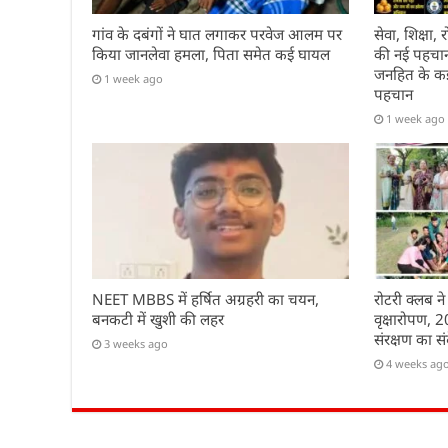
गांव के दबंगों ने घात लगाकर परवेज आलम पर
सेवा, शिक्षा
किया जानलेवा हमला, पिता समेत कई घायल
की नई पहचान 
जनहित के कई 
1 week ago
पहचान
1 week ago
NEET MBBS में हर्षित अग्रहरी का चयन,
रोटरी क्लब ने
बनकटी में खुशी की लहर
वृक्षारोपण, 
संरक्षण का सं
3 weeks ago
4 weeks ag