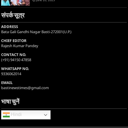
June 20, 2025
संपर्क सूत्र
ADDRESS
Bata Gali Gandhi Nagar Basti-272001(U.P.)
CHIEF EDITOR
Rajesh Kumar Pandey
CONTACT NO.
(+91) 94150 47858
WHATSAPP NO.
9336062014
EMAIL
bastinewstimes@gmail.com
भाषा चुनें
Hindi