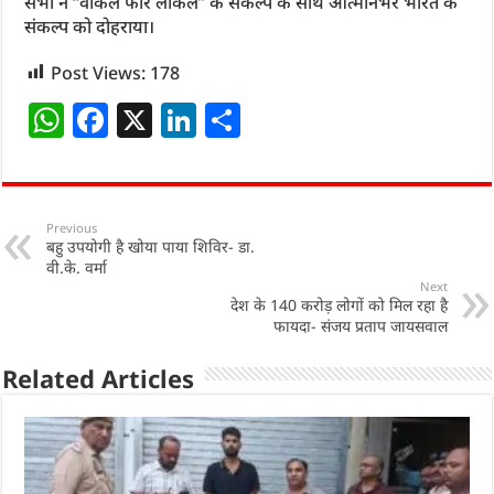
सभी ने “वोकल फॉर लोकल” के संकल्प के साथ आत्मनिर्भर भारत के
संकल्प को दोहराया।
Post Views:
178
W
F
X
Li
S
h
a
n
h
at
c
k
ar
s
e
e
e
Previous
बहु उपयोगी है खोया पाया शिविर- डा.
A
b
dI
वी.के. वर्मा
p
o
n
Next
देश के 140 करोड़ लोगों को मिल रहा है
p
o
फायदा- संजय प्रताप जायसवाल
k
Related Articles