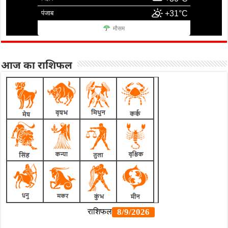
पंजाब
+31°C
मौसम
आज का राशिफल