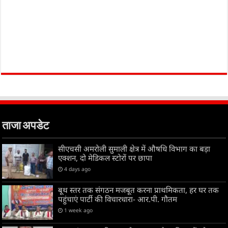
ताजा अपडेट
सीएचसी अमरोली सुमाली क्षेत्र में औषधि विभाग का बड़ा
एक्शन, दो मेडिकल स्टोरों पर छापा
4 days ago
बूथ स्तर तक संगठन मजबूत करना प्राथमिकता, हर घर तक
पहुंचाएं पार्टी की विचारधारा- आर.पी. गौतम
1 week ago