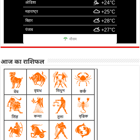
ओडिशा
+24°C
महाराष्ट्र
+25°C
बिहार
+28°C
पंजाब
+27°C
मौसम
आज का राशिफल