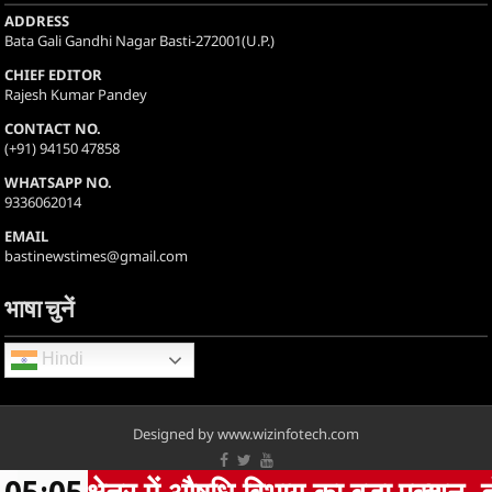
ADDRESS
Bata Gali Gandhi Nagar Basti-272001(U.P.)
CHIEF EDITOR
Rajesh Kumar Pandey
CONTACT NO.
(+91) 94150 47858
WHATSAPP NO.
9336062014
EMAIL
bastinewstimes@gmail.com
भाषा चुनें
Hindi
Designed by www.wizinfotech.com
Copyright 2025, www.bhoopexpresslive.com all rights are reserved.