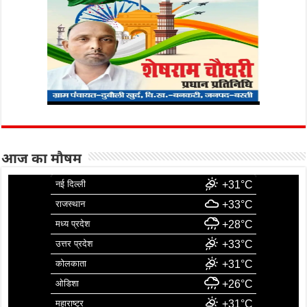
आज का मौषम
नई दिल्ली
+31°C
राजस्थान
+33°C
मध्य प्रदेश
+28°C
उत्तर प्रदेश
+33°C
कोलकाता
+31°C
ओडिशा
+26°C
महाराष्ट्र
+31°C