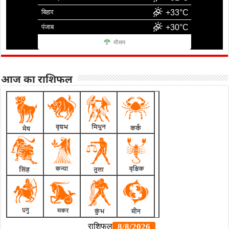
बिहार
+33°C
पंजाब
+30°C
मौसम
आज का राशिफल