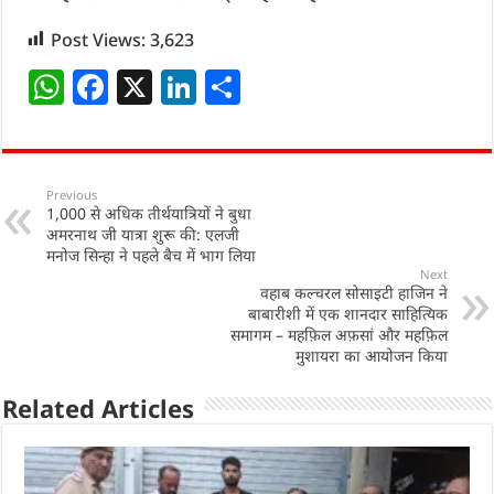
Post Views:
3,623
W
F
X
Li
S
h
a
n
h
at
c
k
ar
s
e
e
e
Previous
1,000 से अधिक तीर्थयात्रियों ने बुधा
A
b
dI
अमरनाथ जी यात्रा शुरू की: एलजी
p
o
n
मनोज सिन्हा ने पहले बैच में भाग लिया
Next
p
o
वहाब कल्चरल सोसाइटी हाजिन ने
बाबारीशी में एक शानदार साहित्यिक
k
समागम – महफ़िल अफ़सां और महफ़िल
मुशायरा का आयोजन किया
Related Articles