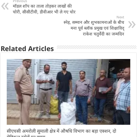
s
e
e
e
Previous
मॉडल शॉप का ताला तोड़कर लाखों की
A
b
dI
चोरी, सीसीटीवी, डीवीआर भी ले गए चोर
p
o
n
Next
स्नेह, सम्मान और शुभकामनाओं के बीच
p
o
मना पूर्व ब्लॉक प्रमुख एवं शिक्षाविद्
राकेश चतुर्वेदी का जन्मदिन
k
Related Articles
सीएचसी अमरोली सुमाली क्षेत्र में औषधि विभाग का बड़ा एक्शन, दो