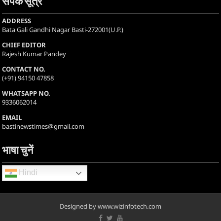
संपर्क सूत्र
ADDRESS
Bata Gali Gandhi Nagar Basti-272001(U.P.)
CHIEF EDITOR
Rajesh Kumar Pandey
CONTACT NO.
(+91) 94150 47858
WHATSAPP NO.
9336062014
EMAIL
bastinewstimes@gmail.com
भाषा चुनें
Hindi
Designed by www.wizinfotech.com