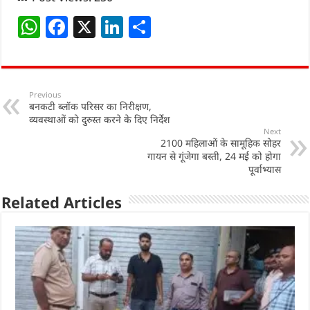
W
F
X
Li
S
h
a
n
h
at
c
k
ar
s
e
e
e
Previous
बनकटी ब्लॉक परिसर का निरीक्षण,
A
b
dI
व्यवस्थाओं को दुरुस्त करने के दिए निर्देश
p
o
n
Next
2100 महिलाओं के सामूहिक सोहर
p
o
गायन से गूंजेगा बस्ती, 24 मई को होगा
पूर्वाभ्यास
k
Related Articles