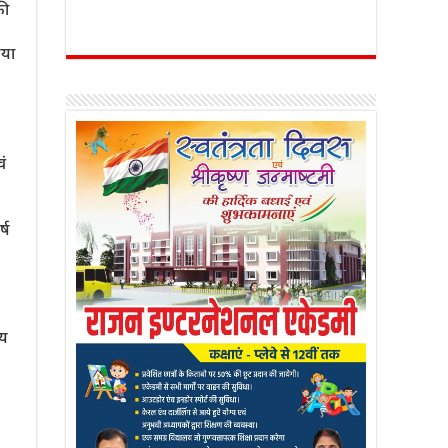
की
िया
वं
्ष
मय