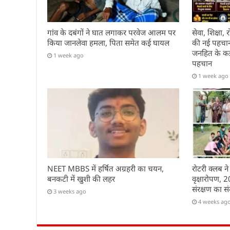
गांव के दबंगों ने घात लगाकर परवेज आलम पर
सेवा, शिक्षा
किया जानलेवा हमला, पिता समेत कई घायल
की नई पहचान 
जनहित के कई 
1 week ago
पहचान
1 week ago
NEET MBBS में हर्षित अग्रहरी का चयन,
रोटरी क्लब ने
बनकटी में खुशी की लहर
वृक्षारोपण, 
संरक्षण का सं
3 weeks ago
4 weeks ag