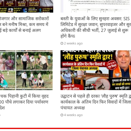
, रोजगार और सामाजिक सरोकारों
बस्ती के युवाओं के लिए सुनहरा अवसर: SIS
बने मनीष मिश्रा, कम समय में
लिमिटेड में सुरक्षा जवान, सुपरवाइजर और सुरक
बड़े कार्यों से बनाई अलग
अधिकारी की सीधी भर्ती, 27 जुलाई से शुरू
होंगे कैंपi
2 weeks ago
 चक पिहानी कुटी में किया वृहद
उद्घाटन से पहले ही दरका ‘लौह पुरुष’ स्मृति द्व
200 पौधे लगाकर दिया पर्यावरण
कार्यकाल के अंतिम दिन फिर विवादों में जिल
देश
पंचायत अध्यक्ष
o
4 weeks ago