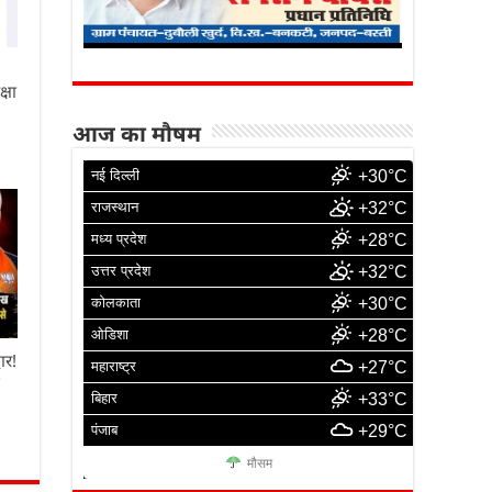
्षा
आज का मौषम
नई दिल्ली
+30°C
राजस्थान
+32°C
मध्य प्रदेश
+28°C
उत्तर प्रदेश
+32°C
कोलकाता
+30°C
ओडिशा
+28°C
ार!
महाराष्ट्र
+27°C
ा
बिहार
+33°C
पंजाब
+29°C
मौसम