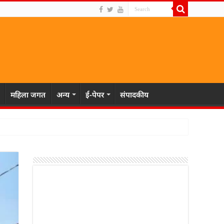
महिला जगत
अन्य
ई-पेपर
संपादकीय