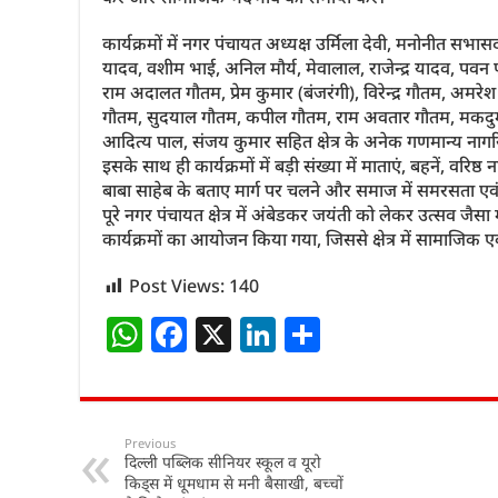
कार्यक्रमों में नगर पंचायत अध्यक्ष उर्मिला देवी, मनोनीत 
यादव, वशीम भाई, अनिल मौर्य, मेवालाल, राजेन्द्र यादव, पवन 
राम अदालत गौतम, प्रेम कुमार (बंजरंगी), विरेन्द्र गौतम, अमर
गौतम, सुदयाल गौतम, कपील गौतम, राम अवतार गौतम, मकदुम 
आदित्य पाल, संजय कुमार सहित क्षेत्र के अनेक गणमान्य नाग
इसके साथ ही कार्यक्रमों में बड़ी संख्या में माताएं, बहनें, वरि
बाबा साहेब के बताए मार्ग पर चलने और समाज में समरसता एव
पूरे नगर पंचायत क्षेत्र में अंबेडकर जयंती को लेकर उत्सव
कार्यक्रमों का आयोजन किया गया, जिससे क्षेत्र में सामाजि
Post Views:
140
W
F
X
Li
S
h
a
n
h
at
c
k
ar
s
e
e
e
Previous
दिल्ली पब्लिक सीनियर स्कूल व यूरो
A
b
dI
किड्स में धूमधाम से मनी बैसाखी, बच्चों