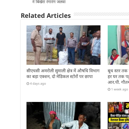
p
o
n
ने बिखेरा रंगारंग जलवा
p
o
Related Articles
k
सीएचसी अमरोली सुमाली क्षेत्र में औषधि विभाग
बूथ स्तर तक
का बड़ा एक्शन, दो मेडिकल स्टोरों पर छापा
हर घर तक पहुं
आर.पी. गौत
4 days ago
1 week ago