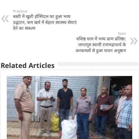
at
c
k
ar
s
e
e
e
Previous
बस्ती में खुशी हॉस्पिटल का हुआ भव्य
A
b
dI
उद्घाटन, कम खर्च में बेहतर स्वास्थ्य सेवाएं
p
o
n
देने का संकल्प
Next
p
o
वशिष्ठ धाम में भव्य प्राण प्रतिष्ठा:
जगतगुरु स्वामी रामभद्राचार्य के
k
करकमलों से हुआ पावन अनुष्ठान
Related Articles