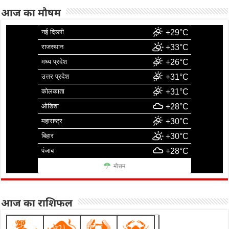
आज का मौषम
नई दिल्ली
+29°C
राजस्थान
+33°C
मध्य प्रदेश
+26°C
उत्तर प्रदेश
+31°C
कोलकाता
+31°C
ओडिशा
+28°C
महाराष्ट्र
+30°C
बिहार
+30°C
पंजाब
+28°C
मौसम
आज का राशिफल