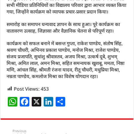
सभी मीडिया प्रतिनिधियों का विद्यालय परिवार द्वारा आभार व्यक्त किया
गया, जिन्होंने कार्यक्रम को व्यापक प्रचार‑प्रसार प्रदान किया।
समारोह का समापन धन्यवाद ज्ञापन के साथ हुआ। पूरे कार्यक्रम का
वातावरण उत्साह, जिज्ञासा और वैज्ञानिक चेतना से परिपूर्ण रहा।
कार्यक्रम को सफल बनाने में बसन्त गुप्ता, राकेश पाण्डेय, संतोष सिंह,
श्रवण चौधरी, अभिनव प्रकाश पाण्डेय, मनोज मिश्रा, राजेश पाण्डेय,
संजय प्रजापति, सुधांशु श्रीवास्तव, अजय मिश्रा, उत्कर्ष दूबे, शुभम्
मिश्रा, अमित लाल, अमन मिश्रा, सहित समन्वयक खुशबू, ममता, निष्ठा
मणि, आंचल सिंह, श्रीमती रंजना यादव, रीतू चौधरी, मधुप्रिया मिश्रा,
नम्रता पाण्डेय, कमलोज मिश्रा का विशेष योगदान रहा।
Post Views:
453
W
F
X
Li
S
h
a
n
h
at
c
k
ar
s
e
e
e
Previous