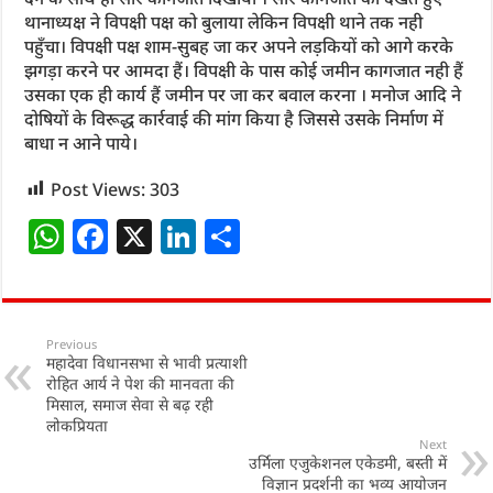
थानाध्यक्ष ने विपक्षी पक्ष को बुलाया लेकिन विपक्षी थाने तक नही
पहुँचा। विपक्षी पक्ष शाम-सुबह जा कर अपने लड़कियों को आगे करके
झगड़ा करने पर आमदा हैं। विपक्षी के पास कोई जमीन कागजात नही हैं
उसका एक ही कार्य हैं जमीन पर जा कर बवाल करना । मनोज आदि ने
दोषियों के विरूद्ध कार्रवाई की मांग किया है जिससे उसके निर्माण में
बाधा न आने पाये।
Post Views:
303
W
F
X
Li
S
h
a
n
h
at
c
k
ar
s
e
e
e
Previous
महादेवा विधानसभा से भावी प्रत्याशी
A
b
dI
रोहित आर्य ने पेश की मानवता की
p
o
n
मिसाल, समाज सेवा से बढ़ रही
लोकप्रियता
p
o
Next
उर्मिला एजुकेशनल एकेडमी, बस्ती में
k
विज्ञान प्रदर्शनी का भव्य आयोजन