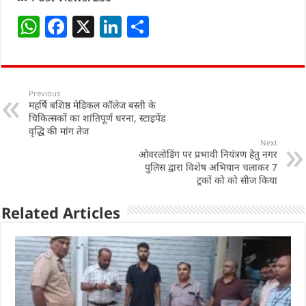
W
F
X
Li
S
h
a
n
h
at
c
k
ar
s
e
e
e
Previous
महर्षि बशिष्ठ मेडिकल कॉलेज बस्ती के
A
b
dI
चिकित्सकों का शांतिपूर्ण धरना, स्टाइपेंड
p
o
n
वृद्धि की मांग तेज
Next
p
o
ओवरलोडिंग पर प्रभावी नियंत्रण हेतु नगर
पुलिस द्वारा विशेष अभियान चलाकर 7
k
ट्रकों को को सीज किया
Related Articles