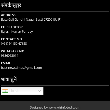
संपर्क सूत्र
ADDRESS
Bata Gali Gandhi Nagar Basti-272001(U.P.)
CHIEF EDITOR
Rajesh Kumar Pandey
CONTACT NO.
(+91) 94150 47858
WHATSAPP NO.
9336062014
EMAIL
bastinewstimes@gmail.com
भाषा चुनें
Hindi
Designed by www.wizinfotech.com