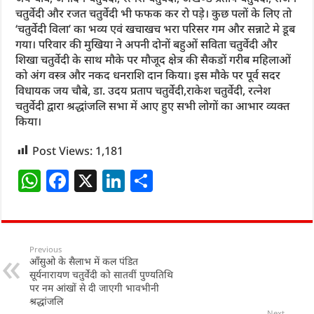
चतुर्वेदी और रजत चतुर्वेदी भी फफक कर रो पड़े। कुछ पलों के लिए तो
‘चतुर्वेदी विला’ का भव्य एवं खचाखच भरा परिसर गम और सन्नाटे मे डूब
गया। परिवार की मुखिया ने अपनी दोनों बहुओं सविता चतुर्वेदी और
शिखा चतुर्वेदी के साथ मौके पर मौजूद क्षेत्र की सैकडों गरीब महिलाओं
को अंग वस्त्र और नकद धनराशि दान किया। इस मौके पर पूर्व सदर
विधायक जय चौबे, डा. उदय प्रताप चतुर्वेदी,राकेश चतुर्वेदी, रत्नेश
चतुर्वेदी द्वारा श्रद्धांजलि सभा में आए हुए सभी लोगों का आभार व्यक्त
किया।
Post Views:
1,181
W
F
X
Li
S
h
a
n
h
at
c
k
ar
s
e
e
e
Previous
आँसुओ के सैलाभ में कल पंडित
A
b
dI
सूर्यनारायण चतुर्वेदी को सातवीं पुण्यतिथि
p
o
n
पर नम आंखों से दी जाएगी भावभीनी
श्रद्धांजलि
Next