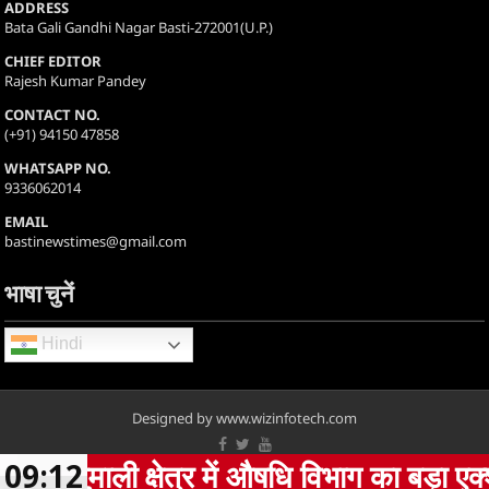
ADDRESS
Bata Gali Gandhi Nagar Basti-272001(U.P.)
CHIEF EDITOR
Rajesh Kumar Pandey
CONTACT NO.
(+91) 94150 47858
WHATSAPP NO.
9336062014
EMAIL
bastinewstimes@gmail.com
भाषा चुनें
Hindi
Designed by www.wizinfotech.com
्षेत्र में औषधि विभाग का बड़ा एक्शन, दो मेडिक
09:12
Copyright 2025, www.bhoopexpresslive.com all rights are reserved.