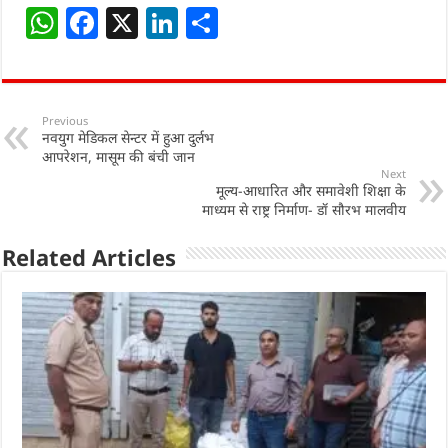
W
F
X
Li
S
h
a
n
h
at
c
k
ar
s
e
e
e
Previous
नवयुग मेडिकल सेन्टर में हुआ दुर्लभ
A
b
dI
आपरेशन, मासूम की बंची जान
p
o
n
Next
मूल्य-आधारित और समावेशी शिक्षा के
p
o
माध्यम से राष्ट्र निर्माण- डॉ सौरभ मालवीय
k
Related Articles