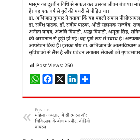
मासूम का दूरबीन विधि से सफल कर उसका जीवन बंचाया। मासूम सिद
है। वह एक वर्ष से गुर्दे की पथरी से पीड़ित था।
डा. अभिजात कुमार ने बताया किं यह पहली सफल पीसीएनएल (परक्य
डा. सर्वेश पाठक, डॉ. संदीप पाठक, ओटी सहायक राजदेव, राजकु
अनीता यादव, अंजलि त्रिपाठी, श्रद्धा त्रिपाठी, अमृता सिंह, 
की अस्पताल से छुट्टी हो गई। वह पूर्ण रूप से स्वस्थ है। अस
आपरेशन किये हैं। इसका श्रेय डा. अभिजात के आत्मविश्वास
सुविधाओं से लैस है और प्रबंधन लगातार सेवाओं को गुणवत्तापरक
Post Views:
250
W
F
X
Li
S
h
a
n
h
at
c
k
ar
s
e
e
e
Previous
महिला अस्पताल में सीएमएस और
A
b
dI
चिकित्सक के बीच मारपीट, वीडियो
p
o
n
वायरल
p
o