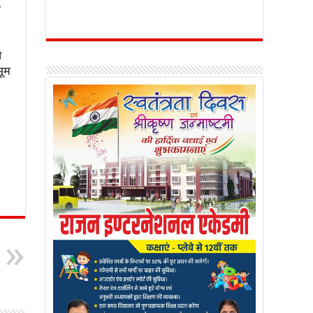
र
ी
सूम