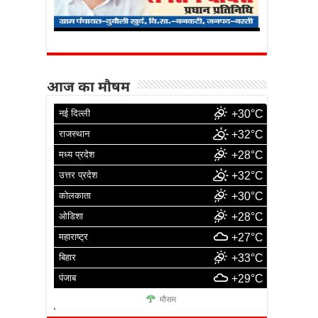
आज का मौषम
नई दिल्ली
+30°C
राजस्थान
+32°C
मध्य प्रदेश
+28°C
उत्तर प्रदेश
+32°C
कोलकाता
+30°C
ओडिशा
+28°C
महाराष्ट्र
+27°C
बिहार
+33°C
पंजाब
+29°C
मौसम