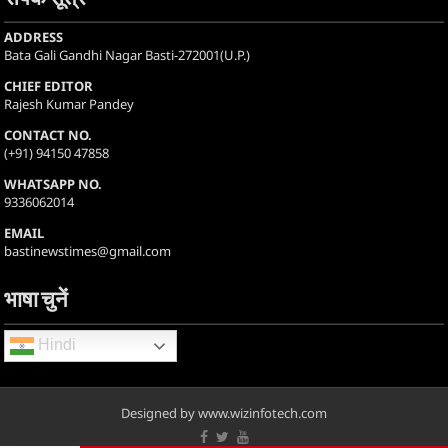
ADDRESS
Bata Gali Gandhi Nagar Basti-272001(U.P.)
CHIEF EDITOR
Rajesh Kumar Pandey
CONTACT NO.
(+91) 94150 47858
WHATSAPP NO.
9336062014
EMAIL
bastinewstimes@gmail.com
भाषा चुनें
Hindi
Designed by www.wizinfotech.com