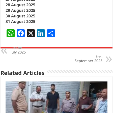
28 August 2025
29 August 2025
30 August 2025
31 August 2025
W
F
X
Li
S
h
a
n
h
at
c
k
ar
Previous
July 2025
s
e
e
e
Next
September 2025
A
b
dI
p
o
n
Related Articles
p
o
k