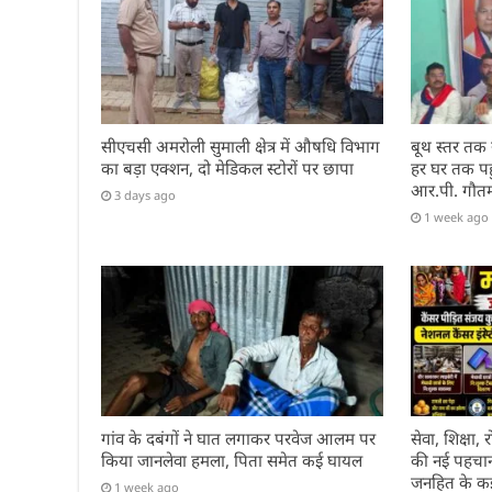
सीएचसी अमरोली सुमाली क्षेत्र में औषधि विभाग
बूथ स्तर तक
का बड़ा एक्शन, दो मेडिकल स्टोरों पर छापा
हर घर तक पहुं
आर.पी. गौत
3 days ago
1 week ago
गांव के दबंगों ने घात लगाकर परवेज आलम पर
सेवा, शिक्षा
किया जानलेवा हमला, पिता समेत कई घायल
की नई पहचान 
जनहित के कई 
1 week ago