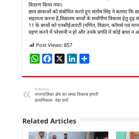
वितरण किया गया।
छात्र छात्राओं को संबोधित करते हुए संतोष सिंह ने बताया कि 
सहायता करना है,विद्यालय बच्चों के सर्वांगीण विकास हेतु दृढ़ संकल
11 के बच्चों को एनसीईआरटी (गणित, विज्ञान, कॉमर्स एवं मानववि
ग्रहण करने में परेशानी न हो और उनके प्रगति में कोई बाधा न
Post Views:
857
W
F
X
Li
S
h
a
n
h
at
c
k
ar
s
e
e
e
Previous
नगरपालिका क्षेत्र का समग्र विकास हमारी
A
b
dI
प्राथमिकता- नेहा वर्मा
p
o
n
p
o
Related Articles
k