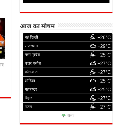
आज का मौषम
नई दिल्ली
+26°C
राजस्थान
+29°C
मध्य प्रदेश
+25°C
उत्तर प्रदेश
+27°C
ार!
ा
कोलकाता
+27°C
ओडिशा
+25°C
महाराष्ट्र
+25°C
बिहार
+27°C
पंजाब
+27°C
मौसम