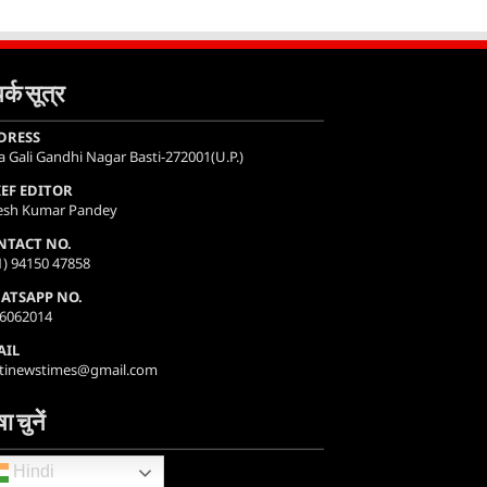
र्क सूत्र
DRESS
a Gali Gandhi Nagar Basti-272001(U.P.)
IEF EDITOR
esh Kumar Pandey
NTACT NO.
1) 94150 47858
ATSAPP NO.
6062014
AIL
tinewstimes@gmail.com
ा चुनें
Hindi