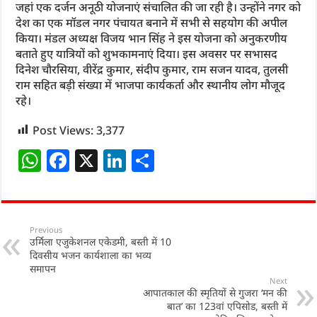
जहां एक दर्जन अनूठी योजनाएं संचालित की जा रही है। उन्होंने नगर को
देश का एक मॉडल नगर पंचायत बनाने में सभी से सहयोग की अपील
किया। मंडल अध्यक्ष विजय भान सिंह ने इस योजना को अनुकरणीय
बताते हुए यात्रियों को शुभकामनाएं दिया। इस अवसर पर सभासद
दिनेश चौरसिया, वीरेंद्र कुमार, संदीप कुमार, राम सजन यादव, तुलसी
राम सहित बड़ी संख्या में भाजपा कार्यकर्ता और स्थानीय लोग मौजूद
रहे।
Post Views:
3,377
W
F
X
Li
S
h
a
n
h
at
c
k
ar
s
e
e
e
Previous
उर्मिला एजुकेशनल एकेडमी, बस्ती में 10
A
b
dI
दिवसीय भजन कार्यशाला का भव्य
p
o
n
समापन
Next
p
o
आपातकाल की स्मृतियों से गुजरा ‘मन की
बात’ का 123वां एपिसोड, बस्ती में