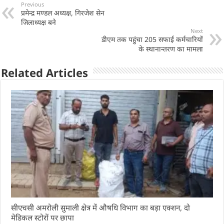
s
e
e
e
Previous
प्रमेन्द्र मण्डल अध्यक्ष, गिरजेश सेन
A
b
dI
जिलाध्यक्ष बने
p
o
n
Next
डीएम तक पहुंचा 205 सफाई कर्मचारियों
p
o
के स्थानान्तरण का मामला
k
Related Articles
सीएचसी अमरोली सुमाली क्षेत्र में औषधि विभाग का बड़ा एक्शन, दो
मेडिकल स्टोरों पर छापा