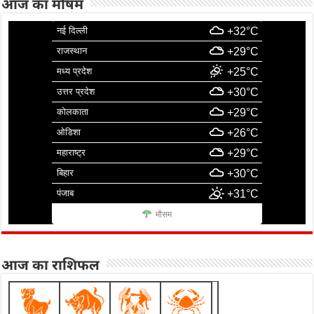
आज का मौषम
नई दिल्ली
+32°C
राजस्थान
+29°C
मध्य प्रदेश
+25°C
उत्तर प्रदेश
+30°C
कोलकाता
+29°C
ओडिशा
+26°C
महाराष्ट्र
+29°C
बिहार
+30°C
पंजाब
+31°C
मौसम
आज का राशिफल