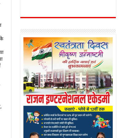
ा
के
या
या
ं
,