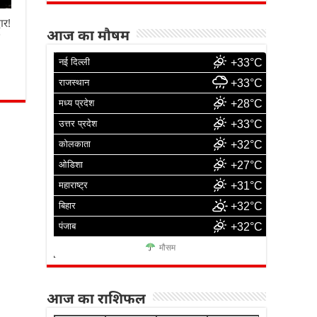
ार!
आज का मौषम
ा
नई दिल्ली
+33°C
राजस्थान
+33°C
मध्य प्रदेश
+28°C
उत्तर प्रदेश
+33°C
कोलकाता
+32°C
ओडिशा
+27°C
महाराष्ट्र
+31°C
बिहार
+32°C
पंजाब
+32°C
मौसम
आज का राशिफल