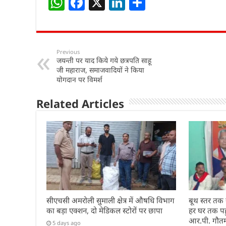
W
F
X
Li
S
h
a
n
h
at
c
k
ar
s
e
e
e
Previous
जयन्ती पर याद किये गये छत्रपति साहू
A
b
dI
जी महाराज, समाजवादियों ने किया
p
o
n
योगदान पर विमर्श
p
o
Related Articles
k
सीएचसी अमरोली सुमाली क्षेत्र में औषधि विभाग
बूथ स्तर तक
का बड़ा एक्शन, दो मेडिकल स्टोरों पर छापा
हर घर तक पहुं
आर.पी. गौत
5 days ago