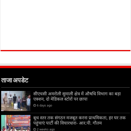
ताजा अपडेट
सीएचसी अमरोली सुमाली क्षेत्र में औषधि विभाग का बड़ा
एक्शन, दो मेडिकल स्टोरों पर छापा
6 days ago
बूथ स्तर तक संगठन मजबूत करना प्राथमिकता, हर घर तक
पहुंचाएं पार्टी की विचारधारा- आर.पी. गौतम
2 weeks ago