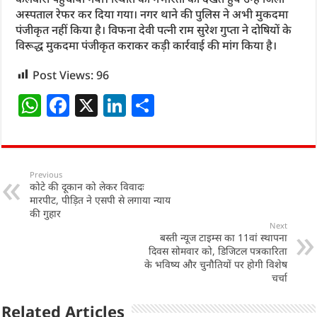
अस्पताल रेफर कर दिया गया। नगर थाने की पुलिस ने अभी मुकदमा
पंजीकृत नहीं किया है। विफना देवी पत्नी राम सुरेश गुप्ता ने दोषियों के
विरूद्ध मुकदमा पंजीकृत कराकर कड़ी कार्रवाई की मांग किया है।
Post Views:
96
W
F
X
Li
S
h
a
n
h
at
c
k
ar
s
e
e
e
Previous
कोटे की दूकान को लेकर विवादः
A
b
dI
मारपीट, पीड़ित ने एसपी से लगाया न्याय
p
o
n
की गुहार
Next
p
o
बस्ती न्यूज टाइम्स का 11वां स्थापना
दिवस सोमवार को, डिजिटल पत्रकारिता
k
के भविष्य और चुनौतियों पर होगी विशेष
चर्चा
Related Articles