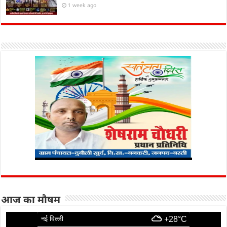
1 week ago
आज का मौषम
नई दिल्ली
+28°C