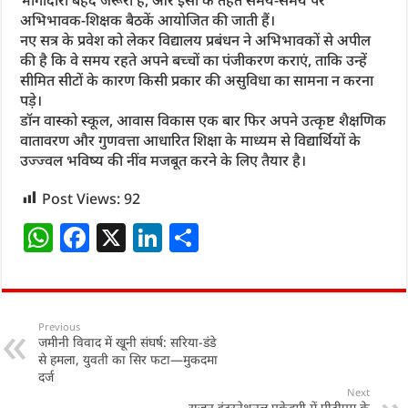
अभिभावक-शिक्षक बैठकें आयोजित की जाती हैं।
नए सत्र के प्रवेश को लेकर विद्यालय प्रबंधन ने अभिभावकों से अपील
की है कि वे समय रहते अपने बच्चों का पंजीकरण कराएं, ताकि उन्हें
सीमित सीटों के कारण किसी प्रकार की असुविधा का सामना न करना
पड़े।
डॉन वास्को स्कूल, आवास विकास एक बार फिर अपने उत्कृष्ट शैक्षणिक
वातावरण और गुणवत्ता आधारित शिक्षा के माध्यम से विद्यार्थियों के
उज्ज्वल भविष्य की नींव मजबूत करने के लिए तैयार है।
Post Views:
92
W
F
X
Li
S
h
a
n
h
at
c
k
ar
s
e
e
e
Previous
जमीनी विवाद में खूनी संघर्ष: सरिया-डंडे
A
b
dI
से हमला, युवती का सिर फटा—मुकदमा
p
o
n
दर्ज
Next
राजन इंटरनेशनल एकेडमी में पीटीएम के