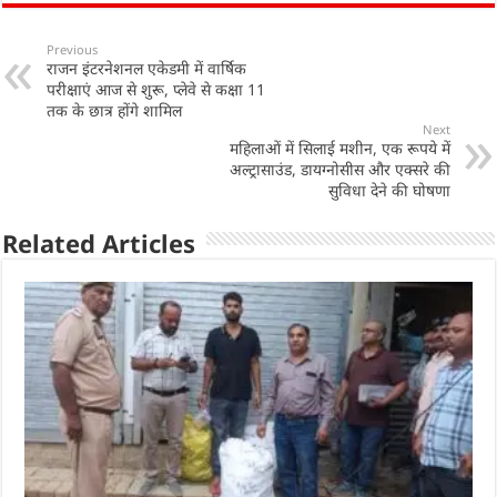
at
c
k
ar
s
e
e
e
Previous
राजन इंटरनेशनल एकेडमी में वार्षिक
A
b
dI
परीक्षाएं आज से शुरू, प्लेवे से कक्षा 11
p
o
n
तक के छात्र होंगे शामिल
Next
p
o
महिलाओं में सिलाई मशीन, एक रूपये में
अल्ट्रासाउंड, डायग्नोसीस और एक्सरे की
k
सुविधा देने की घोषणा
Related Articles