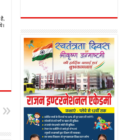
है,
ये।