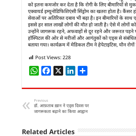
को इतना कमजोर कर देता है कि रोगी के लिए बीमारियों से 
एक्वायर्ड इम्यूनोडिफिशिएंसी सिंड्रोम का खतरा होता है। कैंसर
सेवाओं पर अतिरिक्त दबाव भी बढ़ा है। इन बीमारियों के साथ एच
इससे हर साल लाखों लोगों की मौत हो जाती है। ऐसे में लोगों 
उन्होंने जागरूक रहने, अफवाहों से दूर रहने और जरूरत पड़ने
हॉस्पिटल की ओर से मरीजों और आगंतुकों को एड्स से संबंध
बताया गया। कार्यक्रम में मेडिकल टीम ने हेपेटाइटिस, यौन रोग
Post Views:
228
W
F
X
Li
S
h
a
n
h
at
c
k
ar
s
e
e
e
Previous
डॉ. आफ़ताब ख़ान ने एड्स दिवस पर
A
b
dI
जागरूकता बढ़ाने का किया आह्वान
p
o
n
p
o
Related Articles