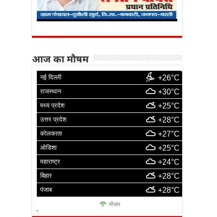
आज का मौषम
नई दिल्ली
+26°C
राजस्थान
+30°C
मध्य प्रदेश
+25°C
उत्तर प्रदेश
+28°C
कोलकाता
+27°C
ओडिशा
+25°C
महाराष्ट्र
+24°C
बिहार
+28°C
पंजाब
+28°C
मौसम