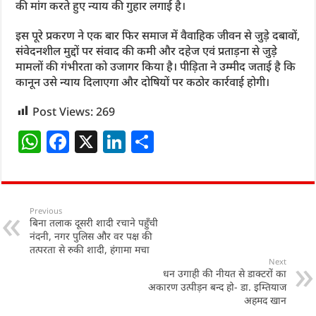
की मांग करते हुए न्याय की गुहार लगाई है।
इस पूरे प्रकरण ने एक बार फिर समाज में वैवाहिक जीवन से जुड़े दबावों,
संवेदनशील मुद्दों पर संवाद की कमी और दहेज एवं प्रताड़ना से जुड़े
मामलों की गंभीरता को उजागर किया है। पीड़िता ने उम्मीद जताई है कि
कानून उसे न्याय दिलाएगा और दोषियों पर कठोर कार्रवाई होगी।
Post Views:
269
W
F
X
Li
S
h
a
n
h
at
c
k
ar
s
e
e
e
Previous
बिना तलाक दूसरी शादी रचाने पहुँची
A
b
dI
नंदनी, नगर पुलिस और वर पक्ष की
p
o
n
तत्परता से रुकी शादी, हंगामा मचा
Next
p
o
धन उगाही की नीयत से डाक्टरों का
अकारण उत्पीड़न बन्द हो- डा. इम्तियाज
k
अहमद खान