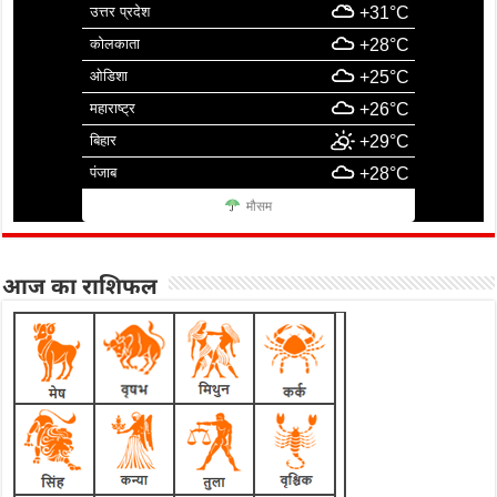
उत्तर प्रदेश
+31°C
कोलकाता
+28°C
ओडिशा
+25°C
महाराष्ट्र
+26°C
बिहार
+29°C
पंजाब
+28°C
मौसम
आज का राशिफल