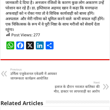
जानकारी दे दिया है। अनजान रंजिशों के कारण कुछ लोग अकारण उन्हें
परेशान कर रहे हैं। डा. इम्तियाज अहमद खान ने कहा कि मनगढन्त
अफवाहों को न रोका गया तो वे विधिक कार्यवाही को बाध्य होंगे।
अस्पताल और मेरी गरिमा को धूमिल करने वाले कभी सफल नहीं होेंगे।
एक चिकित्सक के रूप में वे पूरी निष्ठा के साथ मरीजों को सेवायें देता
रहूंगा।
Post Views:
277
W
F
X
Li
S
h
a
n
h
at
c
k
ar
s
e
e
e
Previous
उर्मिला एजुकेशनल एकेडमी में आयकर
A
b
dI
जागरूकता कार्यक्रम आयोजित
p
o
n
Next
इलाज के दौरान नवजात बालिका की
p
o
मौत, डाक्टर पर लापरवाही का आरोप
k
Related Articles