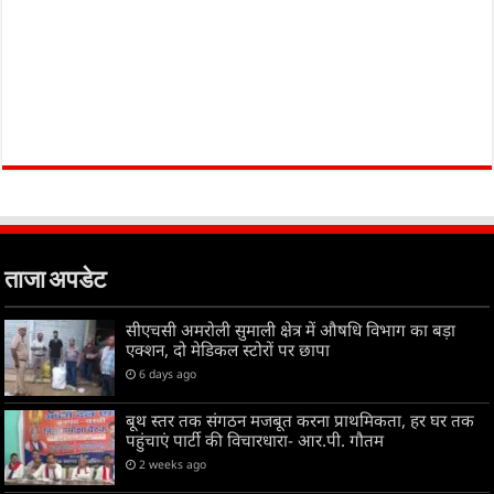
ताजा अपडेट
सीएचसी अमरोली सुमाली क्षेत्र में औषधि विभाग का बड़ा
एक्शन, दो मेडिकल स्टोरों पर छापा
6 days ago
बूथ स्तर तक संगठन मजबूत करना प्राथमिकता, हर घर तक
पहुंचाएं पार्टी की विचारधारा- आर.पी. गौतम
2 weeks ago