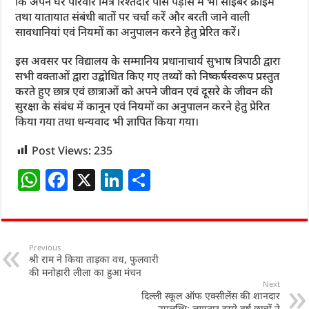
कि अपने घर परिवार मित्र रिश्तेदार पास पड़ोस में भी साइबर क्राइम
तथा यातायात संबंधी बातों पर चर्चा करें और बरती जाने वाली
सावधानियां एवं नियमों का अनुपालन करने हेतु प्रेरित करें।
इस अवसर पर विद्यालय के सम्मानिय प्रधानाचार्य सुभाष त्रिपाठी द्वारा
सभी वक्ताओं द्वारा उद्बोधित किए गए तथ्यों को निष्कर्षस्वरूप प्रस्तुत
करते हुए छात्र एवं छात्राओं को अपने जीवन एवं दूसरे के जीवन की
सुरक्षा के संबंध में कानून एवं नियमों का अनुपालन करने हेतु प्रेरित
किया गया तथा धन्यवाद भी ज्ञापित किया गया।
Post Views:
235
W
F
X
Li
S
h
a
n
h
at
c
k
ar
s
e
e
e
Previous
श्री राम ने किया ताड़का वध, फुलवारी
A
b
dI
की मनोहारी लीला का हुआ मंचन
p
o
n
Next
दिल्ली स्कूल ऑफ एक्सीलेंस की शानदार
उपलब्धि: लगातार दूसरे वर्ष छात्रों ने