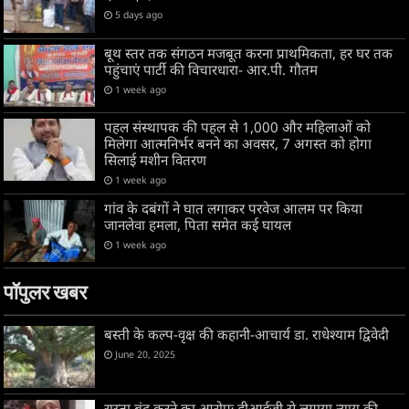
5 days ago
बूथ स्तर तक संगठन मजबूत करना प्राथमिकता, हर घर तक
पहुंचाएं पार्टी की विचारधारा- आर.पी. गौतम
1 week ago
पहल संस्थापक की पहल से 1,000 और महिलाओं को
मिलेगा आत्मनिर्भर बनने का अवसर, 7 अगस्त को होगा
सिलाई मशीन वितरण
1 week ago
गांव के दबंगों ने घात लगाकर परवेज आलम पर किया
जानलेवा हमला, पिता समेत कई घायल
1 week ago
पॉपुलर खबर
बस्ती के कल्प-वृक्ष की कहानी-आचार्य डा. राधेश्याम द्विवेदी
June 20, 2025
रास्ता बंद करने का आरोपः डीआईजी से लगाया न्याय की