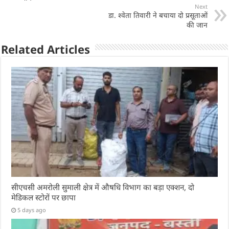
p
o
n
Next
p
o
डा. श्वेता तिवारी ने बचाया दो प्रसूताओं
की जान
k
Related Articles
सीएचसी अमरोली सुमाली क्षेत्र में औषधि विभाग का बड़ा एक्शन, दो
मेडिकल स्टोरों पर छापा
5 days ago