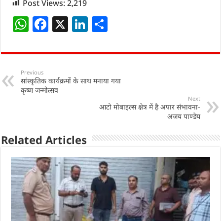
Post Views:
2,219
W
F
X
Li
S
h
a
n
h
at
c
k
ar
s
e
e
e
Previous
सांस्कृतिक कार्यक्रमों के साथ मनाया गया
A
b
dI
कृष्ण जन्मोत्सव
p
o
n
Next
आटो मोबाइल्स क्षेत्र में है अपार संभावना-
p
o
अजय पाण्डेय
k
Related Articles