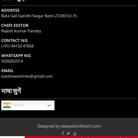
ADDRESS
Bata Gali Gandhi Nagar Basti-272001(U.P.)
CHIEF EDITOR
Rajesh Kumar Pandey
CONTACT NO.
(+91) 94150 47858
WHATSAPP NO.
9336062014
EMAIL
bastinewstimes@gmail.com
भाषा चुनें
Hindi
Designed by www.wizinfotech.com