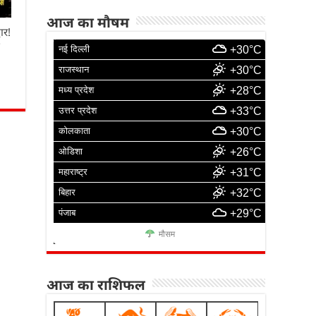
आज का मौषम
ार!
ा
नई दिल्ली
+30°C
राजस्थान
+30°C
मध्य प्रदेश
+28°C
उत्तर प्रदेश
+33°C
कोलकाता
+30°C
ओडिशा
+26°C
महाराष्ट्र
+31°C
बिहार
+32°C
पंजाब
+29°C
मौसम
आज का राशिफल