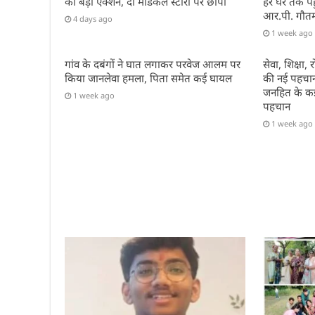
का बड़ा एक्शन, दो मेडिकल स्टोरों पर छापा
हर घर तक पहुं
आर.पी. गौत
4 days ago
1 week ago
गांव के दबंगों ने घात लगाकर परवेज आलम पर
सेवा, शिक्षा
किया जानलेवा हमला, पिता समेत कई घायल
की नई पहचान 
जनहित के कई 
1 week ago
पहचान
1 week ago