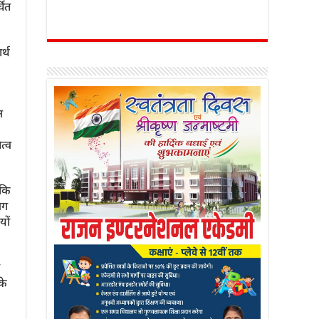
चित
र्थ
न
त्व
ाकि
लग
यों
के