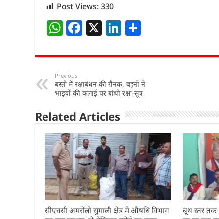
Post Views:
330
W
F
X
Li
S
h
a
n
h
at
c
k
ar
s
e
e
e
Previous
बस्ती में रक्षाबंधन की रौनक, बहनों ने
A
b
dI
भाइयों की कलाई पर बांधी रक्षा-सूत्र
p
o
n
Related Articles
p
o
k
सीएचसी अमरोली सुमाली क्षेत्र में औषधि विभाग
बूथ स्तर तक