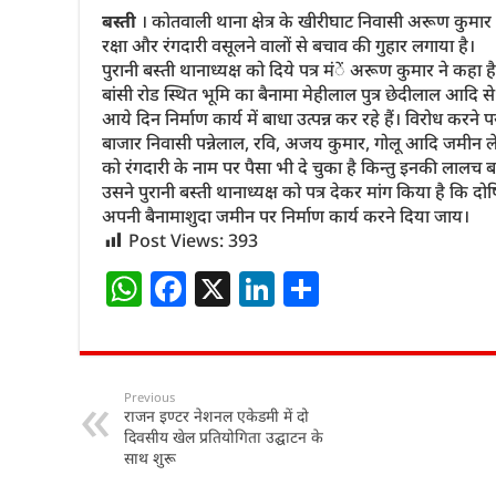
बस्ती
। कोतवाली थाना क्षेत्र के खीरीघाट निवासी अरूण कुमार पु
रक्षा और रंगदारी वसूलने वालों से बचाव की गुहार लगाया है।
पुरानी बस्ती थानाध्यक्ष को दिये पत्र मंें अरूण कुमार ने कहा
बांसी रोड स्थित भूमि का बैनामा मेहीलाल पुत्र छेदीलाल आदि से
आये दिन निर्माण कार्य में बाधा उत्पन्न कर रहे हैं। विरोध करने प
बाजार निवासी पन्नेलाल, रवि, अजय कुमार, गोलू आदि जमीन ले
को रंगदारी के नाम पर पैसा भी दे चुका है किन्तु इनकी लालच
उसने पुरानी बस्ती थानाध्यक्ष को पत्र देकर मांग किया है कि 
अपनी बैनामाशुदा जमीन पर निर्माण कार्य करने दिया जाय।
Post Views:
393
W
F
X
Li
S
h
a
n
h
at
c
k
ar
s
e
e
e
Previous
राजन इण्टर नेशनल एकेडमी में दो
A
b
dI
दिवसीय खेल प्रतियोगिता उद्घाटन के
p
o
n
साथ शुरू