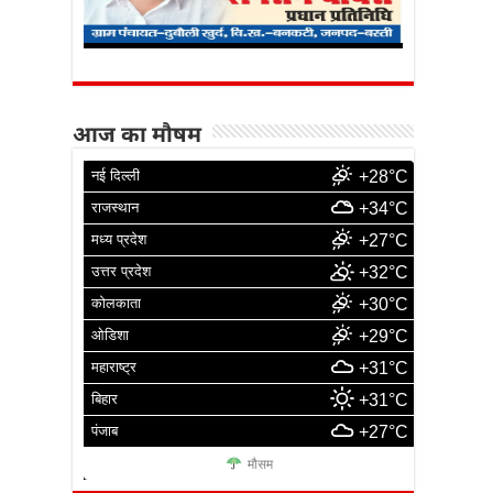
आज का मौषम
नई दिल्ली
+28°C
राजस्थान
+34°C
मध्य प्रदेश
+27°C
उत्तर प्रदेश
+32°C
कोलकाता
+30°C
ओडिशा
+29°C
महाराष्ट्र
+31°C
बिहार
+31°C
पंजाब
+27°C
मौसम