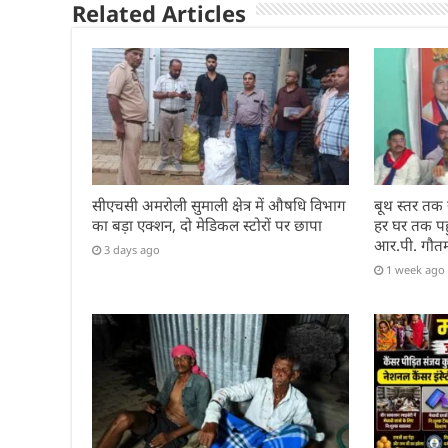
p
o
Related Articles
k
सीएचसी अमरोली सुमाली क्षेत्र में औषधि विभाग
बूथ स्तर तक
का बड़ा एक्शन, दो मेडिकल स्टोरों पर छापा
हर घर तक पहुं
आर.पी. गौत
3 days ago
1 week ago