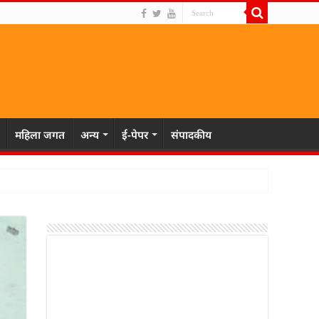
महिला जगत
अन्य
ई-पेपर
संपादकीय