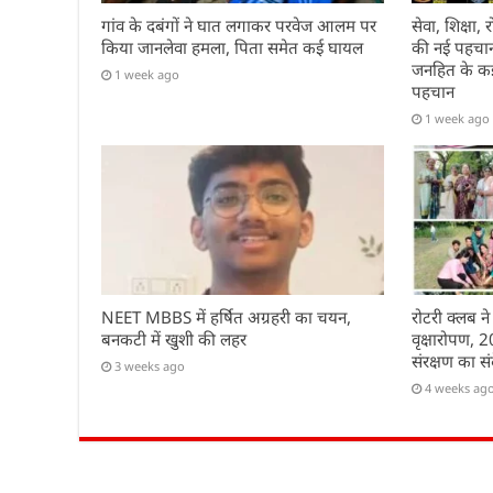
गांव के दबंगों ने घात लगाकर परवेज आलम पर
सेवा, शिक्षा
किया जानलेवा हमला, पिता समेत कई घायल
की नई पहचान 
जनहित के कई 
1 week ago
पहचान
1 week ago
NEET MBBS में हर्षित अग्रहरी का चयन,
रोटरी क्लब ने
बनकटी में खुशी की लहर
वृक्षारोपण, 
संरक्षण का सं
3 weeks ago
4 weeks ag