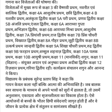
गणना कर विजेताओं की घोषणा की।
विजेताओं में मुख्य रूप से कक्षा 3 की वैष्णवी प्रथम, नवनीत एवं
सात्विक द्वितीय, कक्षा 4A आशुतोष प्रथम, छवि द्वितीय,कक्षा 4 B
यशवीर प्रथम,अलंकृता द्वितीय कक्षा 5A परी प्रथम, प्रणव द्वितीय कक्षा
5B अंजलि प्रथम,एंजल द्वितीय, कक्षा 6A आराध्या गुप्ता
प्रथम,अभिज्ञान द्वितीय, कक्षा 6B आराध्या मिश्रा प्रथम,आशुतोष
द्वितीय, कक्षा 7A प्रियांशी प्रथम,राज द्वितीय कक्षा 7B प्रिंस चौधरी
प्रथम, विख्यात द्वितीय,कक्षा 8A गौहर प्रथम,जूही द्वितीय कक्षा 8B
उत्कर्ष प्रथम जान्हवी द्वितीय कक्षा 9A शिखा चौधरी प्रथम,रुद्र द्वितीय
कक्षा 9B फरहान प्रथम,शम्सुल शहनाज़ द्वितीय, कक्षा 10A पलक
प्रथम, कक्षा 10B आयुषी प्रथम,कक्षा 11 (मानविकी) शगुन, कक्षा 11
(विज्ञान) – संयुक्त अयान एवं अनुष्का प्रथम अदीबा द्वितीय कक्षा 12
रिज़वान प्रथम,गरिमा द्वितीय रही। कार्यक्रम संचालन शगुन और आनन्द
ने किया।
विद्यालय के प्रबंधक सुरेन्द्र प्रताप सिंह ने कहा कि
गायन केवल कला नहीं बल्कि आत्मा की अभिव्यक्ति है। जब बालक
स्वर साधना के माध्यम से अपने भावों को सुरों में ढालता है, तो उसमें
अनुशासन, एकाग्रता और सृजनशीलता का विकास होता है। ऐसे
आयोजनों से बच्चों के भीतर छिपी संवेदनाएँ जागृत होती हैं और वे
जीवन के प्रत्येक क्षेत्र में संतुलन व सामंजस्य सीखते हैं।