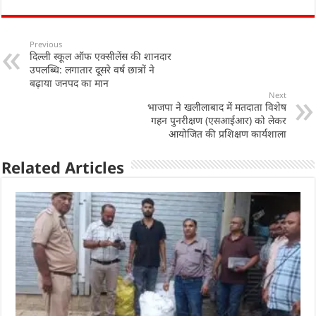
at
c
k
ar
s
e
e
e
Previous
दिल्ली स्कूल ऑफ एक्सीलेंस की शानदार
A
b
dI
उपलब्धि: लगातार दूसरे वर्ष छात्रों ने
p
o
n
बढ़ाया जनपद का मान
Next
p
o
भाजपा ने खलीलाबाद में मतदाता विशेष
गहन पुनरीक्षण (एसआईआर) को लेकर
k
आयोजित की प्रशिक्षण कार्यशाला
Related Articles