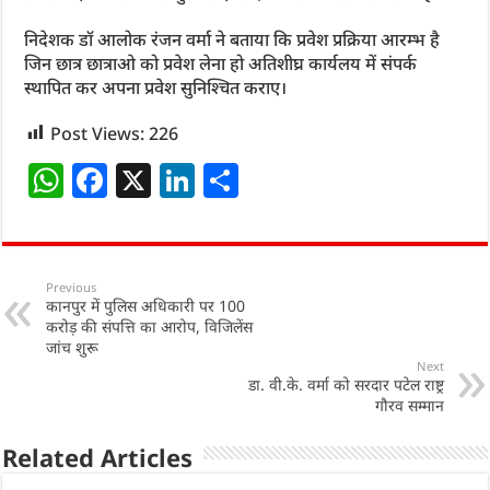
निदेशक डॉ आलोक रंजन वर्मा ने बताया कि प्रवेश प्रक्रिया आरम्भ है
जिन छात्र छात्राओ को प्रवेश लेना हो अतिशीघ्र कार्यलय में संपर्क
स्थापित कर अपना प्रवेश सुनिश्चित कराए।
Post Views:
226
W
F
X
Li
S
h
a
n
h
at
c
k
ar
s
e
e
e
Previous
कानपुर में पुलिस अधिकारी पर 100
A
b
dI
करोड़ की संपत्ति का आरोप, विजिलेंस
p
o
n
जांच शुरू
Next
p
o
डा. वी.के. वर्मा को सरदार पटेल राष्ट्र
गौरव सम्मान
k
Related Articles