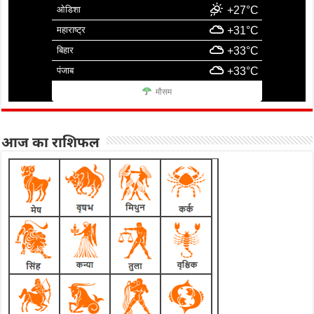
ओडिशा
+27°C
महाराष्ट्र
+31°C
बिहार
+33°C
पंजाब
+33°C
मौसम
आज का राशिफल