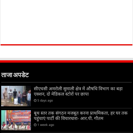
ताजा अपडेट
सीएचसी अमरोली सुमाली क्षेत्र में औषधि विभाग का बड़ा
एक्शन, दो मेडिकल स्टोरों पर छापा
5 days ago
बूथ स्तर तक संगठन मजबूत करना प्राथमिकता, हर घर तक
पहुंचाएं पार्टी की विचारधारा- आर.पी. गौतम
1 week ago