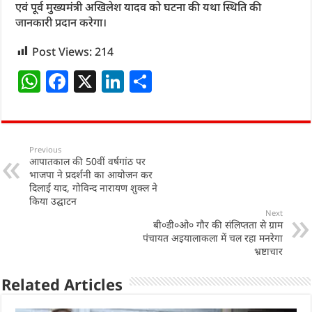
एवं पूर्व मुख्यमंत्री अखिलेश यादव को घटना की यथा स्थिति की
जानकारी प्रदान करेगा।
Post Views:
214
W
F
X
Li
S
h
a
n
h
at
c
k
ar
s
e
e
e
Previous
आपातकाल की 50वीं वर्षगांठ पर
A
b
dI
भाजपा ने प्रदर्शनी का आयोजन कर
p
o
n
दिलाई याद, गोविन्द नारायण शुक्ल ने
किया उद्घाटन
p
o
Next
बी०डी०ओ० गौर की संलिप्तता से ग्राम
k
पंचायत अइयालाकला में चल रहा मनरेगा
भ्रष्टाचार
Related Articles