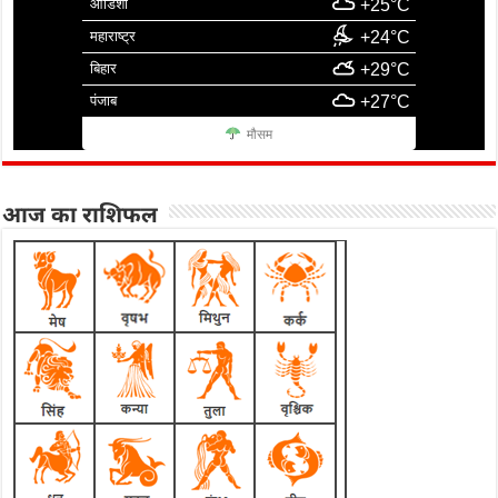
ओडिशा
+25°C
महाराष्ट्र
+24°C
बिहार
+29°C
पंजाब
+27°C
मौसम
आज का राशिफल